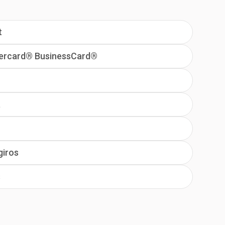
t
tercard® BusinessCard®
a
giros
s