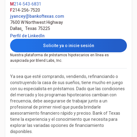
M
214-543-6831
F
214-256-7520
jyancey@bankoftexas.com
7600 W Northwest Highway
Dallas
,
Texas
75225
(Se abre en una pestaña nueva)
Perfil de LinkedIn
Solicite ya o inicie sesión
Nuestra plataforma de préstamos hipotecarios en línea es
auspiciada por Blend Labs, Inc.
Ya sea que esté comprando, vendiendo, refinanciando o
construyendo la casa de sus sueños, tiene mucho en juego
con su especialista en préstamos. Dado que las condiciones
del mercado y los programas hipotecarios cambian con
frecuencia, debe asegurarse de trabajar junto a un
profesional de primer nivel que pueda brindarle
asesoramiento financiero rápido y preciso. Bank of Texas
tiene la experiencia y el conocimiento que necesita para
explorar las variadas opciones de financiamiento
disponibles.