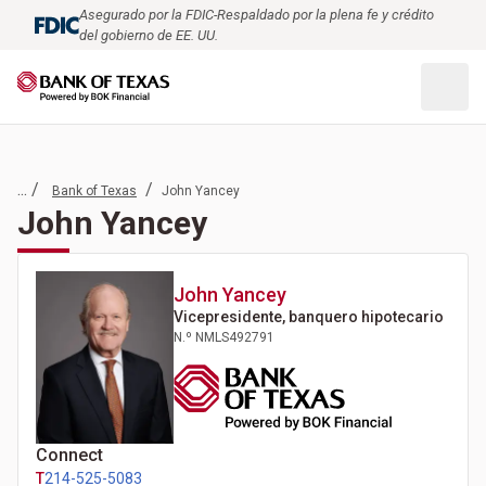
Asegurado por la FDIC-Respaldado por la plena fe y crédito
del gobierno de EE. UU.
... /
/
Bank of Texas
John Yancey
John Yancey
John
Yancey
Vicepresidente, banquero hipotecario
N.º NMLS
492791
Connect
T
214-525-5083