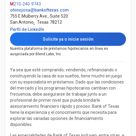
M
210-240-9743
ohinojosa@bankoftexas.com
755 E Mulberry Ave., Suite 520
San Antonio
,
Texas
78212
(Se abre en una pestaña nueva)
Perfil de LinkedIn
Solicite ya o inicie sesión
Nuestra plataforma de préstamos hipotecarios en línea es
auspiciada por Blend Labs, Inc.
Ya sea que esté comprando, vendiendo, refinanciando o
construyendo la casa de sus sueños, tiene mucho en juego
con su especialista en préstamos. Dado que las condiciones
del mercado y los programas hipotecarios cambian con
frecuencia, debe asegurarse de trabajar junto a un
profesional de primer nivel que pueda brindarle
asesoramiento financiero rápido y preciso. Bank of Texas
tiene la experiencia y el conocimiento que necesita para
explorar las variadas opciones de financiamiento
disponibles.
Las especialidades de Bank of Texas incluyen, entre otras, a