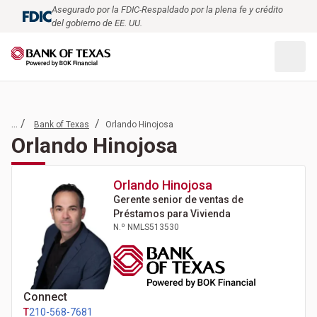
Asegurado por la FDIC-Respaldado por la plena fe y crédito
del gobierno de EE. UU.
... /
/
Bank of Texas
Orlando Hinojosa
Orlando Hinojosa
Orlando
Hinojosa
Gerente senior de ventas de
Préstamos para Vivienda
N.º NMLS
513530
Connect
T
210-568-7681