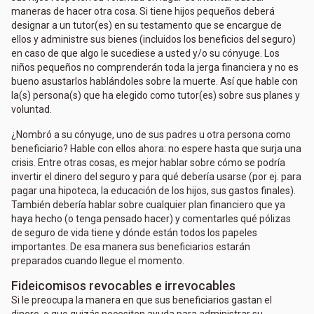
maneras de hacer otra cosa. Si tiene hijos pequeños deberá
designar a un tutor(es) en su testamento que se encargue de
ellos y administre sus bienes (incluidos los beneficios del seguro)
en caso de que algo le sucediese a usted y/o su cónyuge. Los
niños pequeños no comprenderán toda la jerga financiera y no es
bueno asustarlos hablándoles sobre la muerte. Así que hable con
la(s) persona(s) que ha elegido como tutor(es) sobre sus planes y
voluntad.
¿Nombró a su cónyuge, uno de sus padres u otra persona como
beneficiario? Hable con ellos ahora: no espere hasta que surja una
crisis. Entre otras cosas, es mejor hablar sobre cómo se podría
invertir el dinero del seguro y para qué debería usarse (por ej. para
pagar una hipoteca, la educación de los hijos, sus gastos finales).
También debería hablar sobre cualquier plan financiero que ya
haya hecho (o tenga pensado hacer) y comentarles qué pólizas
de seguro de vida tiene y dónde están todos los papeles
importantes. De esa manera sus beneficiarios estarán
preparados cuando llegue el momento.
Fideicomisos revocables e irrevocables
Si le preocupa la manera en que sus beneficiarios gastan el
dinero, o que quizás necesiten ayuda para administrar su