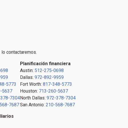
 lo contactaremos.
Planificación financiera
0698
Austin:
512-275-0698
9959
Dallas:
972-892-9959
48-5773
Fort Worth:
817-348-5773
-5637
Houston:
713-260-5637
-378-7304
North Dallas:
972-378-7304
568-7687
San Antonio:
210-568-7687
liarios