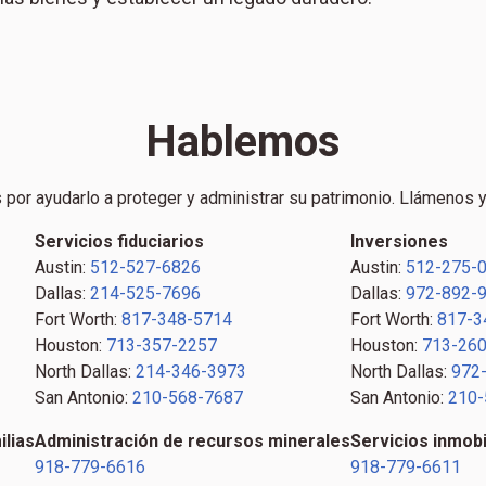
Hablemos
por ayudarlo a proteger y administrar su patrimonio. Llámenos y
Servicios fiduciarios
Inversiones
Austin:
512-527-6826
Austin:
512-275-
Dallas:
214-525-7696
Dallas:
972-892-
Fort Worth:
817-348-5714
Fort Worth:
817-3
Houston:
713-357-2257
Houston:
713-260
North Dallas:
214-346-3973
North Dallas:
972
San Antonio:
210-568-7687
San Antonio:
210-
ilias
Administración de recursos minerales
Servicios inmobi
918-779-6616
918-779-6611